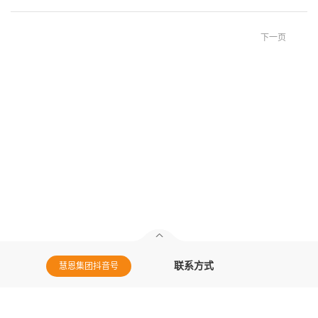
下一页
联系方式
慧恩集团抖音号
慧恩集团微信
电话：400-820-7578
邮箱：huiengroup@huienhr.com