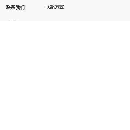
联系方式
联系我们
联系慧恩
电话：400-820-7578
加入慧恩
邮箱：huiengroup@huienhr.com
地址：上海市嘉定区盘安路501号
菊园智慧中心B座14-15层
TOP
院微信
慧恩集团抖音号