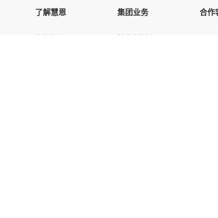
了解慧恩
集团业务
合作
企业介绍
制造业外包
企业文化
服务业外包
发展历程
灵活用工
领军人物
慧聘猎头
资质荣誉
政府招商
慧恩工会
知识产权
我们的优势
版权©2020 上海慧恩人力资源集团有限公司
沪ICP备14005126号
Power
友情链接：
网站地图