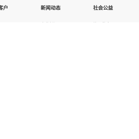
客户
新闻动态
社会公益
企业新闻
抗震救灾
行业动态
扶残助残
HRD商学院
助学中心
ed by Yongsy
慧恩集团微信
HDR商学