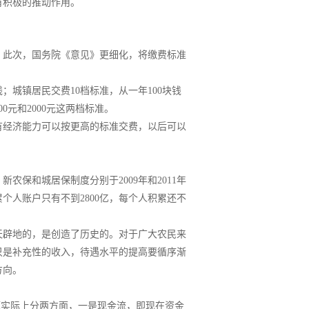
有积极的推动作用。
。此次，国务院《意见》更细化，将缴费标准
；城镇居民交费10档标准，从一年100块钱
0元和2000元这两档标准。
有经济能力可以按更高的标准交费，以后可以
保和城居保制度分别于2009年和2011年
个人账户只有不到2800亿，每个人积累还不
天辟地的，是创造了历史的。对于广大农民来
只是补充性的收入，待遇水平的提高要循序渐
方向。
问题实际上分两方面，一是现金流，即现在资金