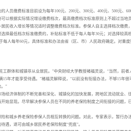
费标准目前设为每年100元、200元、300元、400元、500元、600元、7
民政府可以根据实际情况增设缴费档次，最高缴费档次标准原则上不超过当
乡居民收入增长等情况适时调整缴费档次标准。参保人自主选择档次缴费
对选择最低档次标准缴费的，补贴标准不低于每人每年30元；对选择较高
低于每人每年60元，具体标准和办法由省（区、市）人民政府确定。对重
民工群体和城镇非从业居民。”中央财经大学教授褚福灵说，“当然，前者
满15年才能享受待遇。”褚福灵解释说，“以前没有衔接办法，不够15年
。”
市场经济体制的不断完善和深化、城镇化的加快发展，跨地区流动就业、
盾开始显现。尽早解决参保人员在不同的养老保险制度之间衔接的问题，
保险和城乡养老保险参保人员相互转换的问题。对此，专家表示，暂行办
待遇，退可由城乡居民养老保险制度“兜底”。