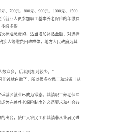
00元、800元、900元、1000元、1500
地灵活就业人员参加职工基本养老保险的年缴费
，多缴多得。
档次标准缴费的，适当增加补贴金额；对选择
度残疾人等缴费困难群体，地方人民政府为其
人数众多，后者则相对较少。”
很可能钱就白缴了，所以很多农民工和城镇非从
往返城乡就业已成为常态。城镇职工养老保险
已成为完善养老保险制度的必然要求和社会各
法的出台，使广大农民工和城镇非从业居民进