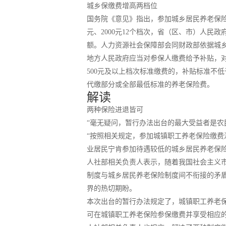
城乡保缴费增高两档位
国务院《意见》指出，参加城乡居民养老保险的人员缴
元、2000元12个档次，省（区、市）人
额。人力资源社会保障部会同财政部依据城
地方人民政府应当对参保人缴费给予补贴，
500元及以上档次标准缴费的，补贴标准不
代缴部分或全部最低标准的养老保险费。
解读
两种保险进退皆可
“毫无疑问，暂行办法出台的最大受益者是农
“按照相关规定，参加城镇职工养老保险缴费
业居民宁肯参加待遇较低的城乡居民养老保险
人社部相关负责人表示，随着我国社会主义
制度与城乡居民养老保险制度间不衔接的矛
界的热切期盼。
本次出台的暂行办法规定了，城镇职工养老
可在城镇职工养老保险参保缴费并享受相应的