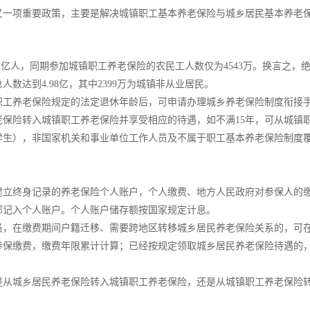
又一项重要政策，主要是解决城镇职工基本养老保险与城乡居民基本养老
.62亿人，同期参加城镇职工养老保险的农民工人数仅为4543万。换言之
人数达到4.98亿，其中2399万为城镇非从业居民。
职工养老保险规定的法定退休年龄后，可申请办理城乡养老保险制度衔接手
老保险转入城镇职工养老保险并享受相应的待遇，如不满15年，可从城镇
校学生），非国家机关和事业单位工作人员及不属于职工基本养老保险制度
建立终身记录的养老保险个人账户，个人缴费、地方人民政府对参保人的
部记入个人账户。个人账户储存额按国家规定计息。
员，在缴费期间户籍迁移、需要跨地区转移城乡居民养老保险关系的，可
参保缴费，缴费年限累计计算；已经按规定领取城乡居民养老保险待遇的
是从城乡居民养老保险转入城镇职工养老保险，还是从城镇职工养老保险