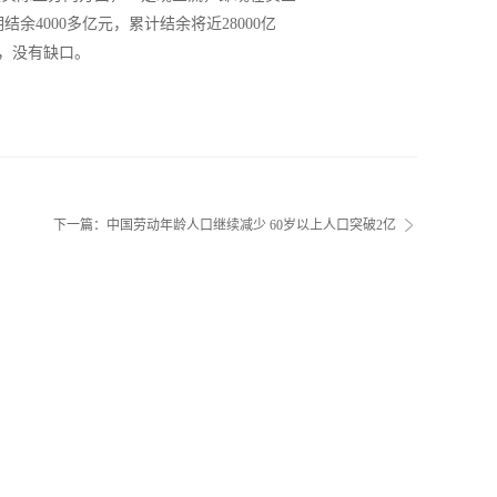
余4000多亿元，累计结余将近28000亿
的，没有缺口。
下一篇：
中国劳动年龄人口继续减少 60岁以上人口突破2亿