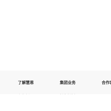
了解慧恩
集团业务
合作
企业介绍
制造业外包
企业文化
服务业外包