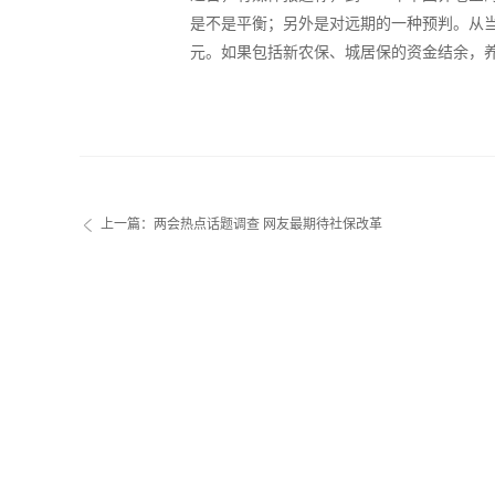
是不是平衡；另外是对远期的一种预判。从当期看
元。如果包括新农保、城居保的资金结余，养
上一篇：
两会热点话题调查 网友最期待社保改革