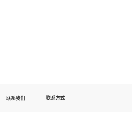
联系方式
联系我们
联系慧恩
电话：400-820-7578
加入慧恩
邮箱：huiengroup@huienhr.com