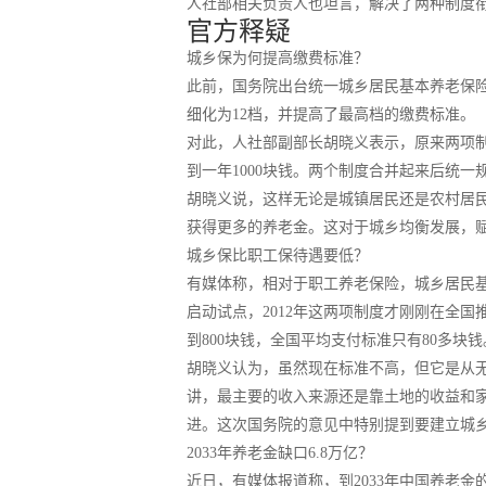
人社部相关负责人也坦言，解决了两种制度
官方释疑
城乡保为何提高缴费标准？
此前，国务院出台统一城乡居民基本养老保
细化为12档，并提高了最高档的缴费标准。
对此，人社部副部长胡晓义表示，原来两项制度
到一年1000块钱。两个制度合并起来后统一规
胡晓义说，这样无论是城镇居民还是农村居
获得更多的养老金。这对于城乡均衡发展，
城乡保比职工保待遇要低？
有媒体称，相对于职工养老保险，城乡居民基
启动试点，2012年这两项制度才刚刚在全
到800块钱，全国平均支付标准只有80多块钱
胡晓义认为，虽然现在标准不高，但它是从
讲，最主要的收入来源还是靠土地的收益和
进。这次国务院的意见中特别提到要建立城
2033年养老金缺口6.8万亿？
近日，有媒体报道称，到2033年中国养老