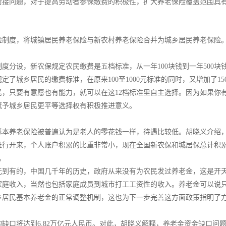
衔接问题，对于提高劳动者参保缴费的积极性，扩大养老保险覆盖范围具
险制度，将城镇居民养老保险与新农村养老保险合并为城乡居民养老保险
分设，新农保规定农民缴费是五档标准，从一年100块钱到一年500块钱
定了城乡居民的缴费标准，在原来100至1000元标准的同时，又增加了150
民，只要有意愿也有能力，就可以在这12档标准里自主选择。因为如果你
赋予城乡居民更平等选择权有积极推进意义。
本养老保险被普遍认为是老人的零花钱一样，待遇比较低。胡晓义介绍，新农
国推行开来，个人账户积累的比重非常小，现在全国新农保和城居保总计积累
。
无到有的，中国几千年的历史，政府从来没有为农民发过养老金，这是开
家庭收入，当然也包括家庭成员到城市打工工资性的收入。养老金可以说
乡居民基本养老金的正常调整机制，这也为下一步完善这方面政策指明了
金的缺口将达到6.82万亿元人民币。对此，胡晓义解释，养老金资金缺口