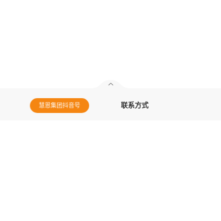
联系方式
慧恩集团微信
HDR商学院微信
电话：400-820-7578
邮箱：huiengroup@huienhr.com
地址：上海市嘉定区盘安路501号
菊园智慧中心B座14-15层
版权©2020 上海慧恩人力资源集团有限公司
沪ICP备14005126号
Powered by
Yongsy
网站地图