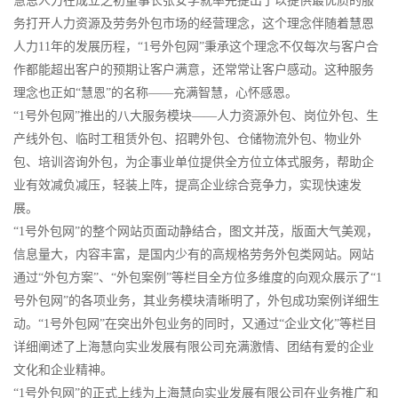
慧恩人力在成立之初董事长张安学就率先提出了以提供最优质的服
务打开人力资源及劳务外包市场的经营理念，这个理念伴随着慧恩
人力11年的发展历程，“1号外包网”秉承这个理念不仅每次与客户合
作都能超出客户的预期让客户满意，还常常让客户感动。这种服务
理念也正如“慧恩”的名称——充满智慧，心怀感恩。
“1号外包网”推出的八大服务模块——人力资源外包、岗位外包、生
产线外包、临时工租赁外包、招聘外包、仓储物流外包、物业外
包、培训咨询外包，为企事业单位提供全方位立体式服务，帮助企
业有效减负减压，轻装上阵，提高企业综合竞争力，实现快速发
展。
“1号外包网”的整个网站页面动静结合，图文并茂，版面大气美观，
信息量大，内容丰富，是国内少有的高规格劳务外包类网站。网站
通过“外包方案”、“外包案例”等栏目全方位多维度的向观众展示了“1
号外包网”的各项业务，其业务模块清晰明了，外包成功案例详细生
动。“1号外包网”在突出外包业务的同时，又通过“企业文化”等栏目
详细阐述了上海慧向实业发展有限公司充满激情、团结有爱的企业
文化和企业精神。
“1号外包网”的正式上线为上海慧向实业发展有限公司在业务推广和