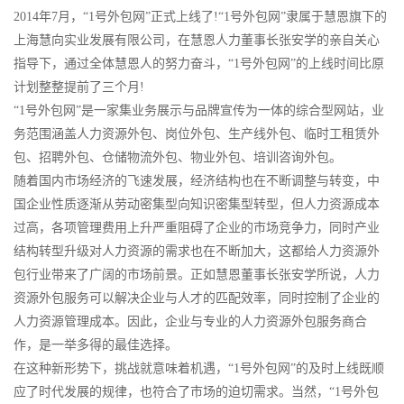
2014年7月，“1号外包网”正式上线了!“1号外包网”隶属于慧恩旗下的
上海慧向实业发展有限公司，在慧恩人力董事长张安学的亲自关心
指导下，通过全体慧恩人的努力奋斗，“1号外包网”的上线时间比原
计划整整提前了三个月!
“1号外包网”是一家集业务展示与品牌宣传为一体的综合型网站，业
务范围涵盖人力资源外包、岗位外包、生产线外包、临时工租赁外
包、招聘外包、仓储物流外包、物业外包、培训咨询外包。
随着国内市场经济的飞速发展，经济结构也在不断调整与转变，中
国企业性质逐渐从劳动密集型向知识密集型转型，但人力资源成本
过高，各项管理费用上升严重阻碍了企业的市场竞争力，同时产业
结构转型升级对人力资源的需求也在不断加大，这都给人力资源外
包行业带来了广阔的市场前景。正如慧恩董事长张安学所说，人力
资源外包服务可以解决企业与人才的匹配效率，同时控制了企业的
人力资源管理成本。因此，企业与专业的人力资源外包服务商合
作，是一举多得的最佳选择。
在这种新形势下，挑战就意味着机遇，“1号外包网”的及时上线既顺
应了时代发展的规律，也符合了市场的迫切需求。当然，“1号外包