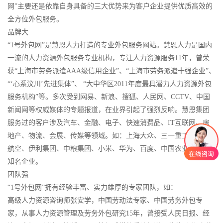
网”主要还是依靠自身具备的三大优势来为客户企业提供优质高效的
全方位外包服务。
品牌大
“1号外包网”是慧恩人力打造的专业外包服务网站。慧恩人力是国内
一流的人力资源外包服务专业机构，专注人力资源服务11年，曾荣
获“上海市劳务派遣AAA级信用企业”、“上海市劳务派遣十强企业”、
“‘心系汶川’先进集体”、 “大中华区2011年度最具潜力人力资源外包
服务机构”等。多次受到网易、新浪、搜狐、人民网、CCTV、中国
新闻网等权威媒体的专题报道，在业界引起了强烈反响。慧恩集团
服务过的客户涉及汽车、金融、电子、快速消费品、IT互联网、房
地产、物流、会展、传媒等领域。如：上海大众、三一重工、东方
航空、伊利集团、中粮集团、小米、华为、百度、中国农业银行等
知名企业。
团队强
“1号外包网”拥有经验丰富、实力雄厚的专家团队，如：
高级人力资源咨询师张安学，中国劳动法专家、中国劳务外包专
家，从事人力资源管理及劳务外包研究15年，曾接受人民日报、经