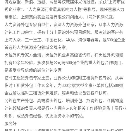
济观察报、新浪、搜狐、网易等权威媒体采访报道。荣获“上海市优
秀企业家”、“人力资源行业最具影响力人物”等称号，现任慧恩人力
董事长、上海慧向实业发展有限公司创始人、1号外包网总裁。
人力资源外包专家俞继伟，资深人力资源外包专家，从事人力资源
外包工作10余年，拥有十分丰富的外包项目经验。服务过的客户有
上海大众、三一重工、中国石化、华为、海尔电器等，是500强企业
首选的人力资源外包领域金牌专家。
岗位外包专家方金海，岗位外包业务高级咨询师，在岗位外包领域
拥有10余年经验，多次参与公司与500强企业的重大外包合作项目，
是备受业界信赖的岗位外包专家。
临时工租赁外包专家王震，业界公认的临时工租赁外包专家，从事
临时工租赁外包工作10余年，为300余家大型企事业单位包括500强
企业解决临时工租赁外包难题，服务和信誉备受客户认可。
另外在生产外包、高端猎头外包、培训外包、招聘外包、仓储物流
外包领域的负责人都是行业内拥有5-10年相关工作经验具备丰富行业
知识、成熟外包经验、优质服务水平的专家。
服务好